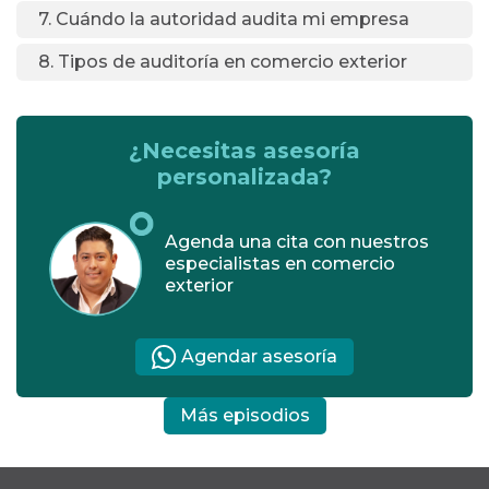
7. Cuándo la autoridad audita mi empresa
8. Tipos de auditoría en comercio exterior
9. Qué es un pedimento
10. Responsabilidades de un agente aduanal
¿Necesitas asesoría
personalizada?
11. ¿El sistema de comercio exterior está
pensado sólo para las grandes empresas?
Agenda una cita con nuestros
12. Cómo saber los riesgos que tiene una
especialistas en comercio
PYME con sus operaciones de comercio
exterior
exterior
Agendar asesoría
Más episodios