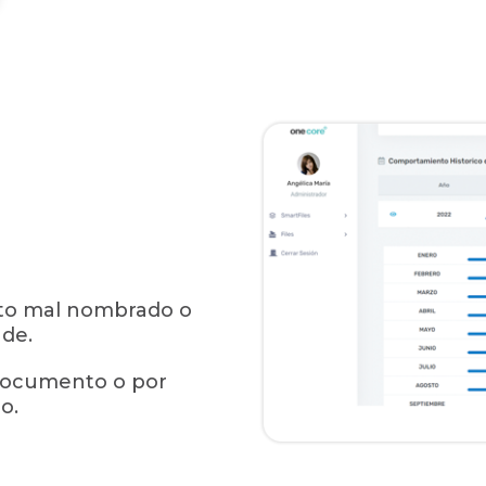
ento mal nombrado o
nde.
 documento o por
o.