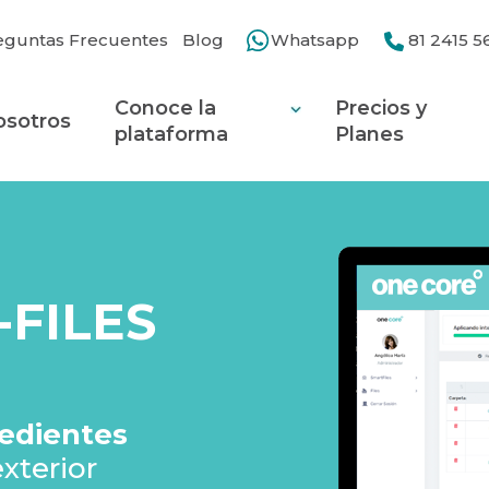
eguntas Frecuentes
Blog
Whatsapp
81 2415 5
Conoce la
Precios y
osotros
plataforma
Planes
-FILES
edientes
xterior