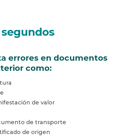
n segundos
ta errores en documentos
terior como:
tura
ve
festación de valor
cumento de transporte
ificado de origen